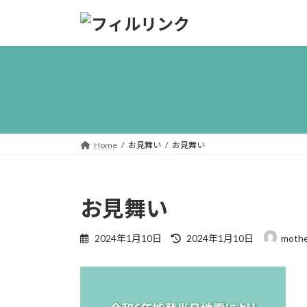
コ
ナ
ン
ビ
テ
ゲ
ン
ー
ツ
シ
へ
ョ
ス
ン
キ
に
ッ
移
Home
お見舞い
お見舞い
プ
動
お見舞い
最
2024年1月10日
2024年1月10日
mothe
終
更
新
日
時