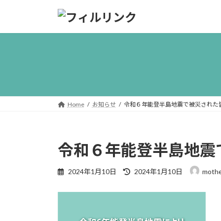
コ
ナ
ン
ビ
テ
ゲ
ン
ー
ツ
シ
へ
ョ
ス
ン
キ
に
ッ
移
Home
お知らせ
令和６年能登半島地震で被災された
プ
動
令和６年能登半島地震
最
2024年1月10日
2024年1月10日
mothe
終
更
新
日
時