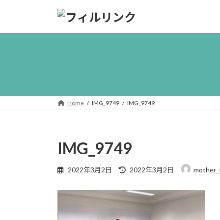
コ
ナ
ン
ビ
テ
ゲ
ン
ー
ツ
シ
へ
ョ
ス
ン
キ
に
ッ
移
Home
IMG_9749
IMG_9749
プ
動
IMG_9749
最
2022年3月2日
2022年3月2日
mother_
終
更
新
日
時