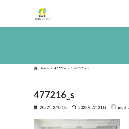
コ
ナ
ン
ビ
テ
ゲ
ン
ー
ツ
シ
へ
ョ
ス
ン
キ
に
ッ
移
プ
動
Home
477216_s
477216_s
477216_s
最
2022年2月21日
2022年2月21日
mothe
終
更
新