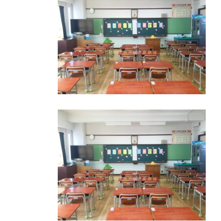
日
時
: